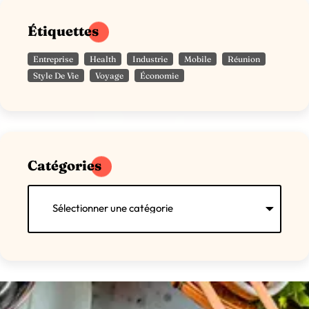
Étiquettes
Entreprise
Health
Industrie
Mobile
Réunion
Style De Vie
Voyage
Économie
Catégories