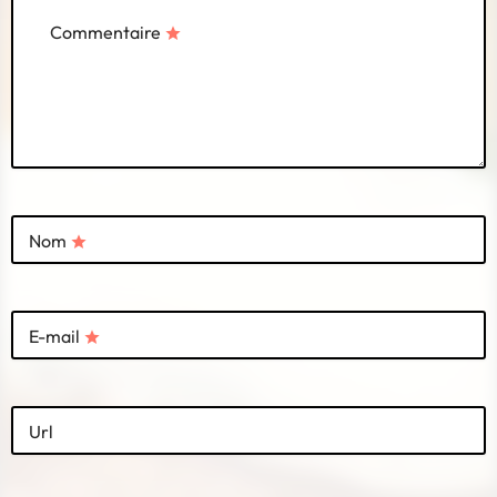
Commentaire
star
Nom
star
E-mail
star
Url