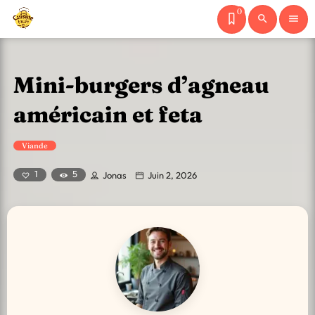
0
search
menu
Mini-burgers d’agneau
américain et feta
Viande
5
1
Jonas
Juin 2, 2026