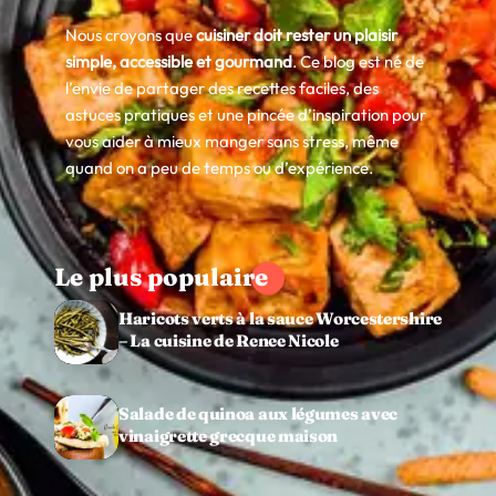
Nous croyons que
cuisiner doit rester un plaisir
simple, accessible et gourmand
. Ce blog est né de
l’envie de partager des recettes faciles, des
astuces pratiques et une pincée d’inspiration pour
vous aider à mieux manger sans stress, même
quand on a peu de temps ou d’expérience.
Le plus populaire
Haricots verts à la sauce Worcestershire
– La cuisine de Renee Nicole
Salade de quinoa aux légumes avec
vinaigrette grecque maison