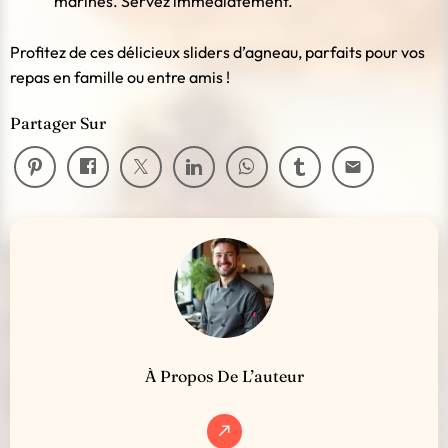
marinés. Servez immédiatement.
Profitez de ces délicieux sliders d’agneau, parfaits pour vos
repas en famille ou entre amis !
Partager Sur
email
À Propos De L’auteur
call_made