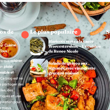
os de
Le plus populaire
S
Au
Haricots verts à la sauce
sur
Cuisine
Worcestershire – La cuisine
de Renee Nicole
 Tous
!
ns que
cuisiner
Salade de quinoa aux
un plaisir
légumes avec vinaigrette
ssible et
grecque maison
. Ce blog est né
de partager des
iles, des
tiques et une
spiration pour
à mieux