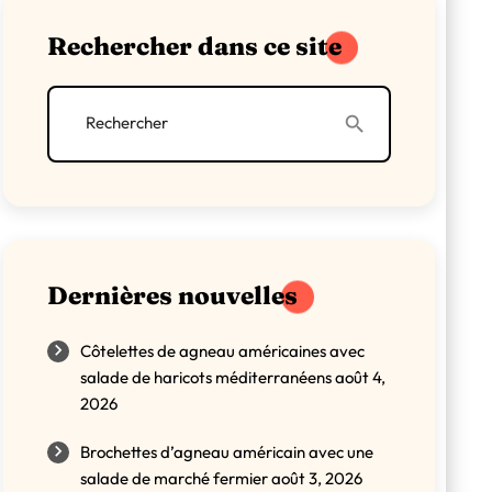
Cookies
Rechercher dans ce site
Côtés
Desserts
Rechercher
search
Healthy
Index des recettes
Non classé
Dernières nouvelles
Pâtes
Côtelettes de agneau américaines avec
salade de haricots méditerranéens
août 4,
Petit-déjeuner
2026
Pizza
Brochettes d’agneau américain avec une
salade de marché fermier
août 3, 2026