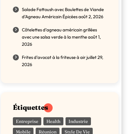
Plats d'accompagnement
Salade Fattoush avec Boulettes de Viande
d’Agneau Américain Épicées
août 2, 2026
Plats principaux
Côtelettes d’agneau américain grillées
Poisson
avec une salsa verde à la menthe
août 1,
2026
Rapide
Frites d’avocat à la friteuse à air
juillet 29,
Riz
2026
Salades
Sans gluten
Étiquettes
Snacks
Entreprise
Health
Industrie
Végétalien
Mobile
Réunion
Style De Vie