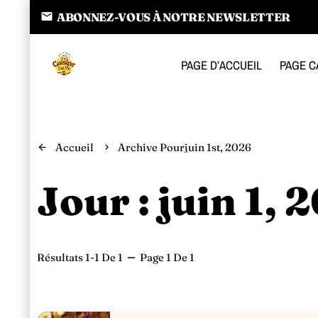
email
ABONNEZ-VOUS À NOTRE NEWSLETTER
Restez au courant de nos dernières recettes
PAGE D’ACCUEIL
PAGE C
Accueil
Archive Pourjuin 1st, 2026
arrow_back
keyboard_arrow_right
Jour : juin 1, 
Résultats 1-1 De 1
Page 1 De 1
remove