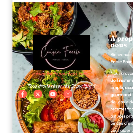
À prop
nous
Bienvenue 
Facile Pour
Nous croyo
cuisinefacilepourtous.com.
doit rester 
Tous droits réservés Copyright ©
simple, acce
gourmand
de l’envie 
recettes fac
astuces pra
pincée d’in
vous aider 