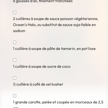
6
gousses d’ail
, finement tranchées
2
cuillères à soupe
de sauce poisson végétarienne,
Ocean’s Halo, ou substitut de sauce soja faible en
sodium
1
cuillère à soupe
de pâte de tamarin, en pot lisse
1
cuillère à soupe
de sucre de coco
½
cuillère à café
de sel kosher
1
grande carotte
, pelée et coupée en morceaux de 2,5
cm