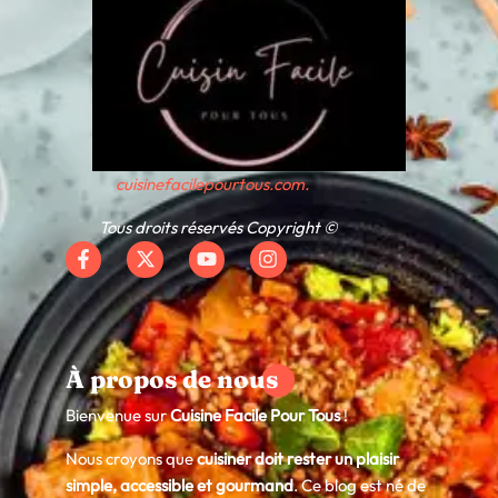
cuisinefacilepourtous.com.
Tous droits réservés Copyright ©
À propos de nous
Bienvenue sur
Cuisine Facile Pour Tous
!
Nous croyons que
cuisiner doit rester un plaisir
simple, accessible et gourmand
. Ce blog est né de