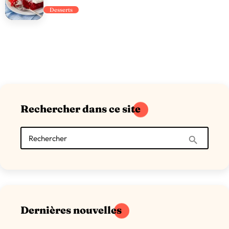
Desserts
Rechercher dans ce site
Rechercher
search
Dernières nouvelles