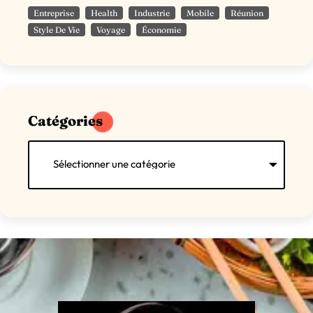
Entreprise
Health
Industrie
Mobile
Réunion
Style De Vie
Voyage
Économie
Catégories