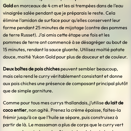
Gold
en morceaux de 4 cm et les ai trempées dans de l’eau
vinaigrée salée pendant que je préparais le reste. Cela
élimine l’amidon de surface pour qu’elles conservent leur
forme pendant 25 minutes de mijotage (contre des pommes
de terre Russet). J’ai omis cette étape une fois et les
pommes de terre ont commencé à se désagréger au bout de
15 minutes, rendant la sauce gluante. Utilisez moitié patate
douce, moitié Yukon Gold pour plus de douceur et de couleur.
Deux boîtes de pois chiches
peuvent sembler beaucoup,
mais cela rend le curry véritablement consistant et donne
aux pois chiches une présence de composant principal plutôt
que de simple garniture.
Comme pour tous mes currys thaïlandais, j’utilise
du lait de
coco entier
, non agité. Prenez la crème épaisse, faites-la
frémir jusqu’à ce que l’huile se sépare, puis construisez à
partir de là. Le massaman a plus de corps que le curry vert