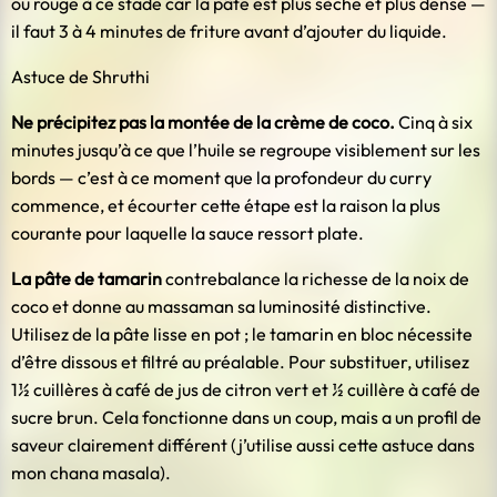
ou rouge à ce stade car la pâte est plus sèche et plus dense —
il faut 3 à 4 minutes de friture avant d’ajouter du liquide.
Astuce de Shruthi
Ne précipitez pas la montée de la crème de coco.
Cinq à six
minutes jusqu’à ce que l’huile se regroupe visiblement sur les
bords — c’est à ce moment que la profondeur du curry
commence, et écourter cette étape est la raison la plus
courante pour laquelle la sauce ressort plate.
La pâte de tamarin
contrebalance la richesse de la noix de
coco et donne au massaman sa luminosité distinctive.
Utilisez de la pâte lisse en pot ; le tamarin en bloc nécessite
d’être dissous et filtré au préalable. Pour substituer, utilisez
1½ cuillères à café de jus de citron vert et ½ cuillère à café de
sucre brun. Cela fonctionne dans un coup, mais a un profil de
saveur clairement différent (j’utilise aussi cette astuce dans
mon chana masala).