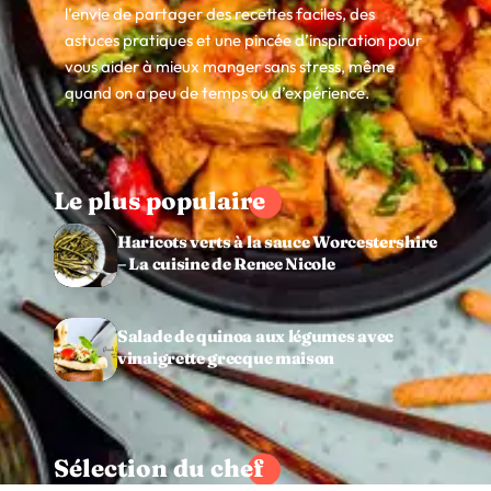
l’envie de partager des recettes faciles, des
astuces pratiques et une pincée d’inspiration pour
vous aider à mieux manger sans stress, même
quand on a peu de temps ou d’expérience.
Le plus populaire
Haricots verts à la sauce Worcestershire
– La cuisine de Renee Nicole
Salade de quinoa aux légumes avec
vinaigrette grecque maison
Sélection du chef