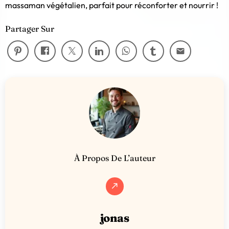
massaman végétalien, parfait pour réconforter et nourrir !
Partager Sur
email
À Propos De L’auteur
call_made
jonas