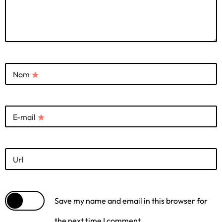
Nom
star
E-mail
star
Url
Save my name and email in this browser for
the next time I comment.