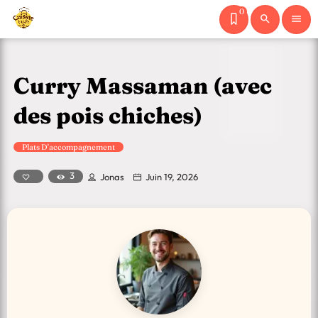
0
search
menu
Curry Massaman (avec
des pois chiches)
Plats D'accompagnement
3
Jonas
Juin 19, 2026