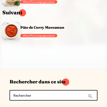
Plats D'accompagnement
Suivant
Pâte de Curry Massaman
Plats D'accompagnement
Rechercher dans ce site
Rechercher
search