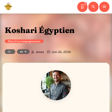
0
search
menu
Koshari Égyptien
Plats D'accompagnement
4
Jonas
Juin 26, 2026