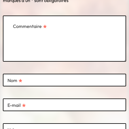
marqués d'un * sont obligatoires
Commentaire
star
Nom
star
E-mail
star