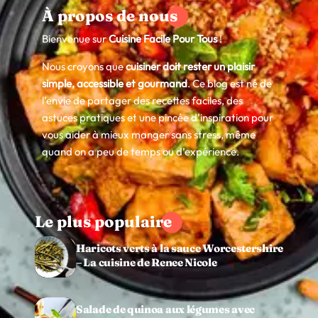
À propos de nous
Bienvenue sur
Cuisine Facile Pour Tous
!
Nous croyons que
cuisiner doit rester un plaisir
simple, accessible et gourmand
. Ce blog est né de
l’envie de partager des recettes faciles, des
astuces pratiques et une pincée d’inspiration pour
vous aider à mieux manger sans stress, même
quand on a peu de temps ou d’expérience.
Le plus populaire
Haricots verts à la sauce Worcestershire
– La cuisine de Renee Nicole
Salade de quinoa aux légumes avec