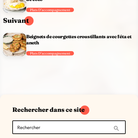
Plats D'accompagnement
Suivant
Beignets de courgettes croustillants avec féta et
aneth
Plats D'accompagnement
Rechercher dans ce site
Rechercher
search