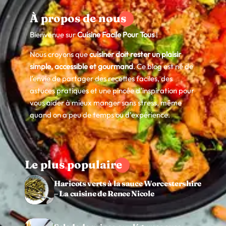
À propos de nous
Bienvenue sur
Cuisine Facile Pour Tous
!
Nous croyons que
cuisiner doit rester un plaisir
simple, accessible et gourmand
. Ce blog est né de
l’envie de partager des recettes faciles, des
astuces pratiques et une pincée d’inspiration pour
vous aider à mieux manger sans stress, même
quand on a peu de temps ou d’expérience.
Le plus populaire
Haricots verts à la sauce Worcestershire
– La cuisine de Renee Nicole