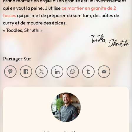
grand mortier en argile ou en granite est un investissement
qui en vaut la peine. J’utilise
ce mortier en granite de 2
tasses
qui permet de préparer du som tam, des pâtes de
curry et de moudre des épices.
« Toodles, Shruthi »
Partager Sur
email