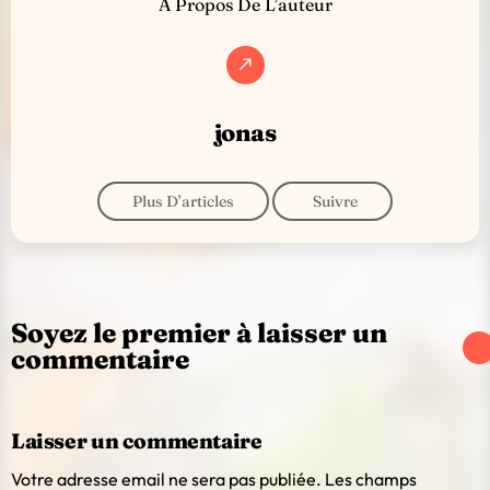
À Propos De L’auteur
call_made
jonas
Plus D’articles
Suivre
Soyez le premier à laisser un
commentaire
Laisser un commentaire
Votre adresse email ne sera pas publiée. Les champs