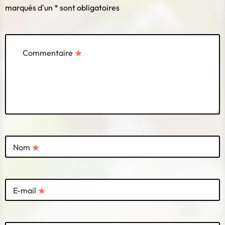
marqués d'un * sont obligatoires
Commentaire
star
Nom
star
E-mail
star